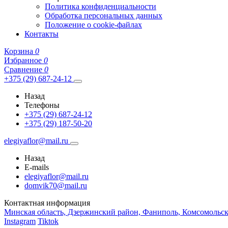
Политика конфиденциальности
Обработка персональных данных
Положение о cookie-файлах
Контакты
Корзина
0
Избранное
0
Сравнение
0
+375 (29) 687-24-12
Назад
Телефоны
+375 (29) 687-24-12
+375 (29) 187-50-20
elegiyaflor@mail.ru
Назад
E-mails
elegiyaflor@mail.ru
domvik70@mail.ru
Контактная информация
Минская область, Дзержинский район, Фаниполь, Комсомольск
Instagram
Tiktok